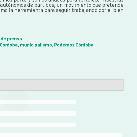
timos parte y somos aliadas para fortalecer nuestras
autónomos de partidos, un movimiento que pretende
omo la herramienta para seguir trabajando por el bien
 de prensa
 Córdoba
,
municipalismo
,
Podemos Córdoba