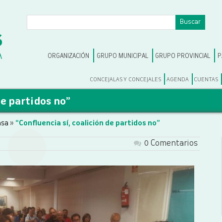
ORGANIZACIÓN
GRUPO MUNICIPAL
GRUPO PROVINCIAL
P
CONCEJALAS Y CONCEJALES
AGENDA
CUENTAS
de partidos no”
nsa
»
“Confluencia sí, coalición de partidos no”
0 Comentarios