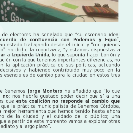
n de electores ha señalado que “su escenario ideal
 acuerdo de confluencia con Podemos y Equo
”,
an estado trabajando desde el inicio y “con quienes
o” ha dicho la coportavoz, “y estamos dispuestas a
ar a Izquierda Unida
, lo que suponía hacer borrón y
ación con la que tenemos importantes diferencias, no
n la aplicación práctica de sus políticas, actuando
decisivos y habiendo contribuido muy poco en la
 esenciales de cambio para la ciudad en estos tres
 de Ganemos
Jorge Montero
ha añadido que “lo que
í no
; nos habría gustado poder decir que sí a una
mos que
esta coalición no responde al cambio que
 que la práctica municipalista de Ganemos Córdoba,
la mejor herramienta que hemos tenido hasta ahora
rno de la ciudad y el cuidado de lo público; una
que a partir de este momento vamos a explorar otras
ediato y a largo plazo”.