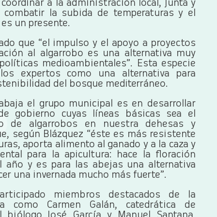
oordinar a la administración local, Junta y
ra combatir la subida de temperaturas y el
 es un presente.
ado que “el impulso y el apoyo a proyectos
lación al algarrobo es una alternativa muy
 políticas medioambientales”. Esta especie
los expertos como una alternativa para
ostenibilidad del bosque mediterráneo.
abaja el grupo municipal es en desarrollar
de gobierno cuyas líneas básicas sea el
o de algarrobos en nuestra dehesas y
ue, según Blázquez “éste es más resistente
as, aporta alimento al ganado y a la caza y
ntal para la apicultura: hace la floración
l año y es para las abejas una alternativa
acer una invernada mucho más fuerte”.
articipado miembros destacados de la
ria como Carmen Galán, catedrática de
l biólogo José García y Manuel Santana,