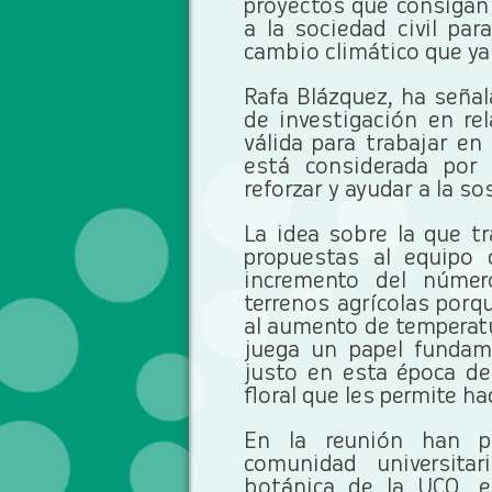
proyectos que consigan c
a la sociedad civil pa
cambio climático que ya
Rafa Blázquez, ha señal
de investigación en re
válida para trabajar en
está considerada por 
reforzar y ayudar a la s
La idea sobre la que tr
propuestas al equipo 
incremento del númer
terrenos agrícolas porq
al aumento de temperatur
juega un papel fundame
justo en esta época de
floral que les permite h
En la reunión han p
comunidad universita
botánica de la UCO, e