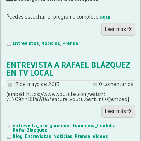
Puedes escuchar el programa completo
aquí
Leer más
Entrevistas
,
Noticias
,
Prensa
ENTREVISTA A RAFAEL BLÁZQUEZ
EN TV LOCAL
17 de mayo de 2015
0 Comentarios
[embed]https://www.youtube.com/watch?
v=NC9hhBiPaW8&feature=youtu.be#t=1160[/embed]
Leer más
entrevista_ptv
,
ganemos
,
Ganemos_Cordoba
,
Rafa_Blazquez
Blog
,
Entrevistas
,
Noticias
,
Prensa
,
Vídeos