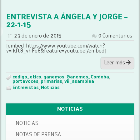
ENTREVISTA A ÁNGELA Y JORGE –
22-1-15
23 de enero de 2015
0 Comentarios
[embed]https://www.youtube.com/watch?
v=ikft8_vhFo8&feature=youtu.be[/embed]
Leer más
codigo_etico
,
ganemos
,
Ganemos_Cordoba
,
portavoces
,
primarias
,
vii_asamblea
Entrevistas
,
Noticias
NOTICIAS
NOTICIAS
NOTAS DE PRENSA