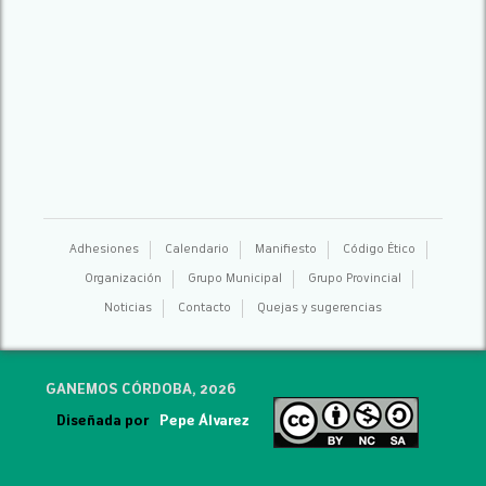
Adhesiones
Calendario
Manifiesto
Código Ético
Organización
Grupo Municipal
Grupo Provincial
Noticias
Contacto
Quejas y sugerencias
GANEMOS CÓRDOBA, 2026
Diseñada por
Pepe Álvarez