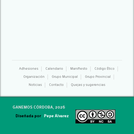
Adhesiones
Calendario
Manifiesto
Código Ético
Organización
Grupo Municipal
Grupo Provincial
Noticias
Contacto
Quejas y sugerencias
GANEMOS CÓRDOBA, 2026
Diseñada por
Pepe Álvarez