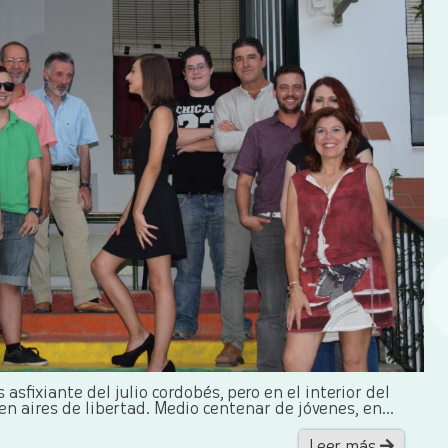
asfixiante del julio cordobés, pero en el interior del
en aires de libertad. Medio centenar de jóvenes, en...
Leer más