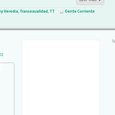
ey Heredia
,
Transexualidad
,
TT
Gente Corriente
T
02