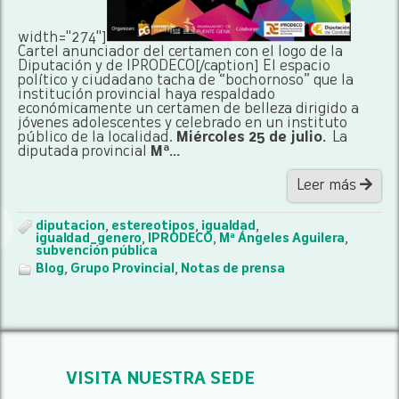
width="274"]
Cartel anunciador del certamen con el logo de la
Diputación y de IPRODECO[/caption] El espacio
político y ciudadano tacha de “bochornoso” que la
institución provincial haya respaldado
económicamente un certamen de belleza dirigido a
jóvenes adolescentes y celebrado en un instituto
público de la localidad.
Miércoles 25 de julio.
La
diputada provincial
Mª...
Leer más
diputacion
,
estereotipos
,
igualdad
,
igualdad_genero
,
IPRODECO
,
Mª Ángeles Aguilera
,
subvención pública
Blog
,
Grupo Provincial
,
Notas de prensa
VISITA NUESTRA SEDE