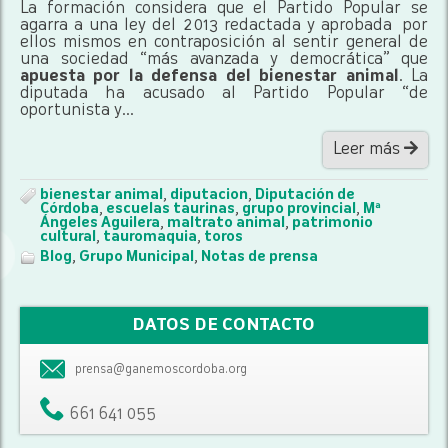
La formación considera que el Partido Popular se
agarra a una ley del 2013 redactada y aprobada por
ellos mismos en contraposición al sentir general de
una sociedad “más avanzada y democrática” que
apuesta por la defensa del bienestar animal
. La
diputada ha acusado al Partido Popular “de
oportunista y...
Leer más
bienestar animal
,
diputacion
,
Diputación de
Córdoba
,
escuelas taurinas
,
grupo provincial
,
Mª
Ángeles Aguilera
,
maltrato animal
,
patrimonio
cultural
,
tauromaquia
,
toros
Blog
,
Grupo Municipal
,
Notas de prensa
DATOS DE CONTACTO
prensa@ganemoscordoba.org
661 641 055