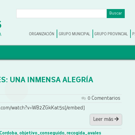
ORGANIZACIÓN
GRUPO MUNICIPAL
GRUPO PROVINCIAL
P
S: UNA INMENSA ALEGRÍA
0 Comentarios
e.com/watch?v=WB2ZGkKat5s[/embed]
Leer más
Cordoba
,
objetivo_conseguido
,
recogida_avales