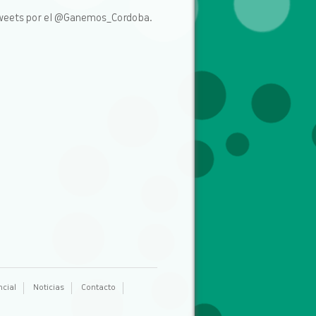
weets por el @Ganemos_Cordoba.
ncial
Noticias
Contacto