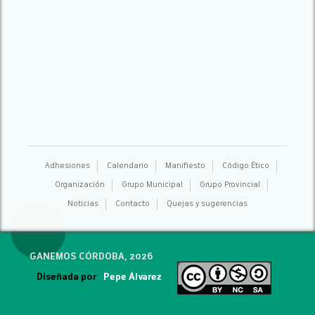
Adhesiones
Calendario
Manifiesto
Código Ético
Organización
Grupo Municipal
Grupo Provincial
Noticias
Contacto
Quejas y sugerencias
GANEMOS CÓRDOBA, 2026
Diseñada por
Pepe Álvarez