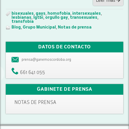
Leer más
bisexuales
,
gays
,
homofobia
,
intersexuales
,
lesbianas
,
lgtbi
,
orgullo gay
,
transexuales
,
transfobia
Blog
,
Grupo Municipal
,
Notas de prensa
DATOS DE CONTACTO
prensa@ganemoscordoba.org
661 641 055
GABINETE DE PRENSA
NOTAS DE PRENSA