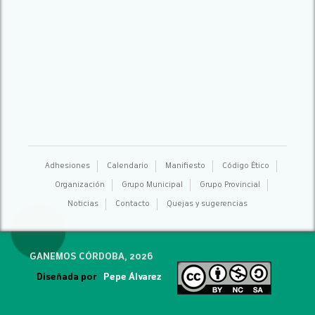
Adhesiones
Calendario
Manifiesto
Código Ético
Organización
Grupo Municipal
Grupo Provincial
Noticias
Contacto
Quejas y sugerencias
GANEMOS CÓRDOBA, 2026
Diseñada por
Pepe Álvarez