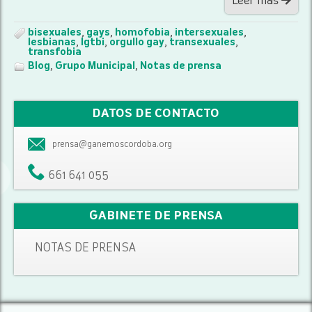
Leer más
bisexuales
,
gays
,
homofobia
,
intersexuales
,
lesbianas
,
lgtbi
,
orgullo gay
,
transexuales
,
transfobia
Blog
,
Grupo Municipal
,
Notas de prensa
DATOS DE CONTACTO
prensa@ganemoscordoba.org
661 641 055
GABINETE DE PRENSA
NOTAS DE PRENSA