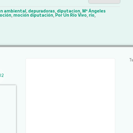
n ambiental
,
depuradoras
,
diputacion
,
Mª Ángeles
oción
,
moción diputación
,
Por Un Río Vivo
,
río
,
T
02