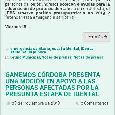
todos los mecanismos a su alcance para que las
personas de bajos ingresos accedan a
ayudas para la
adquisición de prótesis dentales
o en su defecto,
el
IPBS reserve partida presupuestaria en 2019
y
“atender esta emergencia sanitaria”.
Viernes 16...
Leer más
emergencia sanitaria
,
estafa Idental
,
IDental
,
salud
,
salud pública
Grupo Municipal
,
Notas de prensa
,
Notas de prensa
GANEMOS CÓRDOBA PRESENTA
UNA MOCIÓN EN APOYO A LAS
PERSONAS AFECTADAS POR LA
PRESUNTA ESTAFA DE IDENTAL
08 de noviembre de 2018
0 Comentarios