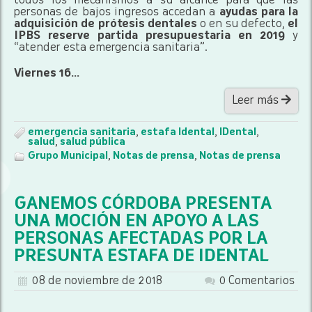
todos los mecanismos a su alcance para que las
personas de bajos ingresos accedan a
ayudas para la
adquisición de prótesis dentales
o en su defecto,
el
IPBS reserve partida presupuestaria en 2019
y
“atender esta emergencia sanitaria”.
Viernes 16...
Leer más
emergencia sanitaria
,
estafa Idental
,
IDental
,
salud
,
salud pública
Grupo Municipal
,
Notas de prensa
,
Notas de prensa
GANEMOS CÓRDOBA PRESENTA
UNA MOCIÓN EN APOYO A LAS
PERSONAS AFECTADAS POR LA
PRESUNTA ESTAFA DE IDENTAL
08 de noviembre de 2018
0 Comentarios