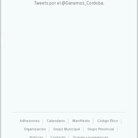
Tweets por el @Ganemos_Cordoba.
Adhesiones
Calendario
Manifiesto
Código Ético
Organización
Grupo Municipal
Grupo Provincial
Noticias
Contacto
Quejas y sugerencias