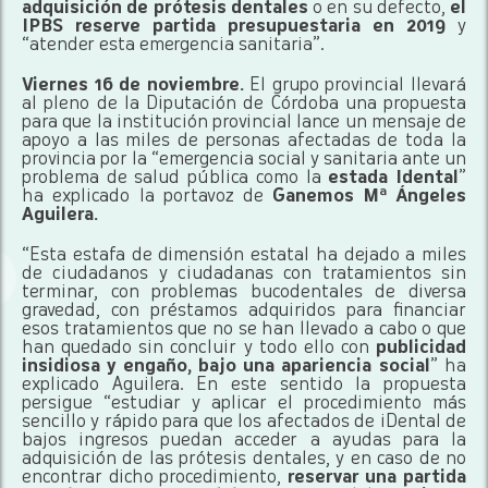
adquisición de prótesis dentales
o en su defecto,
el
IPBS reserve partida presupuestaria en 2019
y
“atender esta emergencia sanitaria”.
Viernes 16 de noviembre.
El grupo provincial llevará
al pleno de la Diputación de Córdoba una propuesta
para que la institución provincial lance un mensaje de
apoyo a las miles de personas afectadas de toda la
provincia por la “emergencia social y sanitaria ante un
problema de salud pública como la
estada Idental
”
ha explicado la portavoz de
Ganemos Mª Ángeles
Aguilera.
“Esta estafa de dimensión estatal ha dejado a miles
de ciudadanos y ciudadanas con tratamientos sin
terminar, con problemas bucodentales de diversa
gravedad, con préstamos adquiridos para financiar
esos tratamientos que no se han llevado a cabo o que
han quedado sin concluir y todo ello con
publicidad
insidiosa y engaño, bajo una apariencia social
” ha
explicado Aguilera. En este sentido la propuesta
persigue “estudiar y aplicar el procedimiento más
sencillo y rápido para que los afectados de iDental de
bajos ingresos puedan acceder a ayudas para la
adquisición de las prótesis dentales, y en caso de no
encontrar dicho procedimiento,
reservar una partida